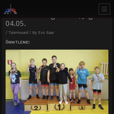
Maadeldes Tugevaks 2, Jõgeval
04.05.
/
Tulemused
/ By
Evo Saar
ÕNNITLEME!