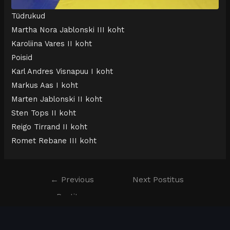
Tüdrukud
Martha Nora Jablonski III koht
Karoliina Vares II koht
Poisid
Karl Andres Visnapuu I koht
Markus Aas I koht
Marten Jablonski II koht
Sten Tops II koht
Reigo Tirrand II koht
Romet Rebane III koht
←
Previous
Next Postitus
Postitus
→