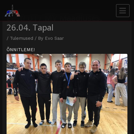
Eesti U17 MV Maadluses.
26.04. Tapal
/
Tulemused
/ By
Evo Saar
ÕNNITLEME!