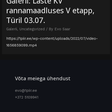
Galerii: Laste KV
rannamaadluses V etapp,
Türil 03.07.
Galerii
,
Uncategorized
/ By
Evo Saar
https://1piir.ee/wp-content/uploads/2022/07/video-
1656859099.mp4
Võta meiega ühendust
evo@1piir.ee
+372 5109941