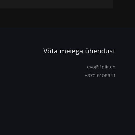
Võta meiega ühendust
evo@1piir.ee
+372 5109941