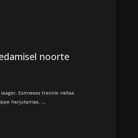
vedamisel noorte
aager. Esimeses trennis näitas
nippe harjutamas. …