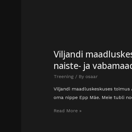
Viljandi maadlusk
naiste- ja vabamaa
Treening
/ By
osaar
Viljandi maadluskeskuses toimus A
oma nippe Epp Mäe. Meie tubli no
Read More »