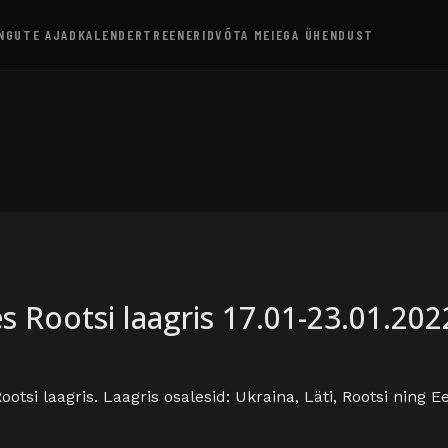
NGUTE AJAD
KALENDER
TREENERID
VÕTA MEIEGA ÜHENDUST
s Rootsi laagris 17.01-23.01.202
otsi laagris. Laagris osalesid: Ukraina, Läti, Rootsi ning E