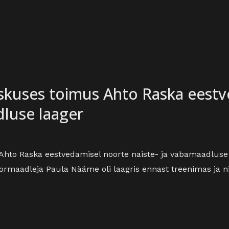
eskuses toimus Ahto Raska eest
dluse laager
hto Raska eestvedamisel noorte naiste- ja vabamaadluse l
ormaadleja Paula Nääme oli laagris ennast treenimas ja 