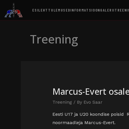
ESILEHT
TULEMUSED
INFORMATSIOON
GALERII
TREENI
Treening
Marcus-Evert osale
Treening
/ By
Evo Saar
Eesti U17 ja U20 koondise poisid Ro
noormaadleja Marcus-Evert.