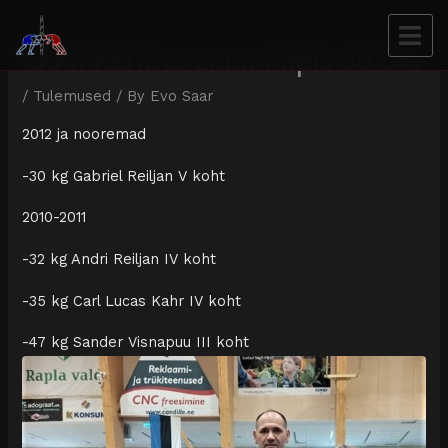
XXXII Kehtna Liud. Rapla 30.04.
/
Tulemused
/ By
Evo Saar
2012 ja nooremad
-30 kg Gabriel Reiljan V koht
2010-2011
-32 kg Andri Reiljan IV koht
-35 kg Carl Lucas Kahr IV koht
-47 kg Sander Visnapuu III koht