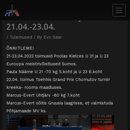
Tulemused Poolast Ja Tsehhist
21.04.-23.04.
/
Tulemused
/ By
Evo Saar
ÕNNITLEME!
21-23.04.2023 toimusid Poolas Kielces U 21 ja U 23
Euroopa meistrivõistlused Sumos.
Paula Nääme U 21 -70 kg 5.koht ja U 23 6.koht
22.04. toimus Tsehhis Grand Prix Chomutov turniir
kreeka- rooma maadluses.
Marcus-Evert Uhtjärv -80 kg 7.koht
Marcus-Evert sõitis Gruusia laagrisse, et valmistuda
Põhjamaade MV ks.