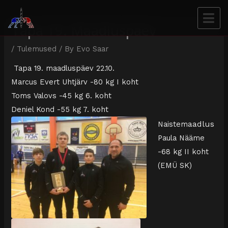
Tapa 19. Maadluspäev
/
Tulemused
/ By
Evo Saar
Tapa 19. maadluspäev 22.10.
Marcus Evert Uhtjärv -80 kg I koht
Toms Valovs -45 kg 6. koht
Deniel Kond -55 kg 7. koht
aadlus
Naistem
Paula Nääme
-68 kg II koht
(EMÜ SK)