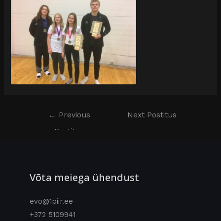
←
Previous
Next Postitus
Postitus
→
Võta meiega ühendust
evo@1piir.ee
+372 5109941