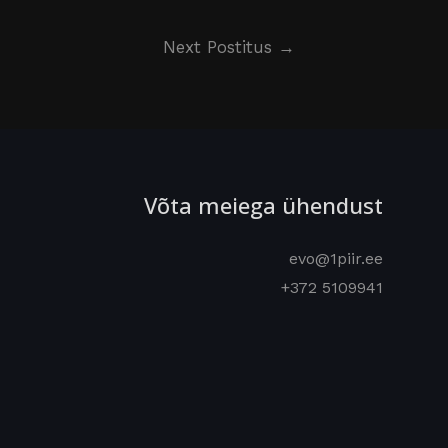
Next Postitus
→
Võta meiega ühendust
evo@1piir.ee
+372 5109941