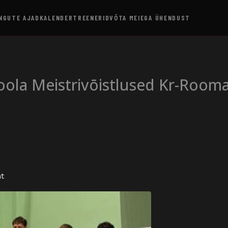
NGUTE AJAD
KALENDER
TREENERID
VÕTA MEIEGA ÜHENDUST
oola Meistrivōistlused Kr-Room
ht