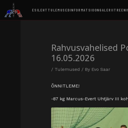
ESILEHT
TULEMUSED
INFORMATSIOON
GALERII
TREENI
Rahvusvahelised P
16.05.2026
/
Tulemused
/ By
Evo Saar
ÕNNITLEME!
-87 kg Marcus-Evert Uhtjärv III ko