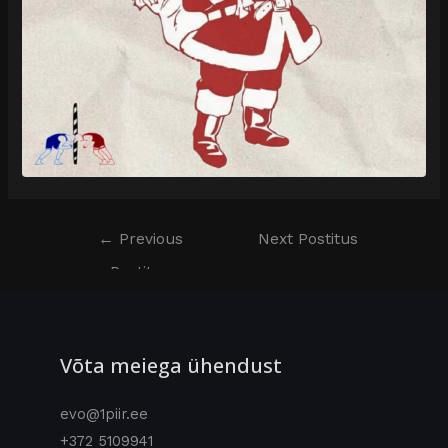
←
Previous
Next Postitus
Postitus
→
Võta meiega ühendust
evo@1piir.ee
+372 5109941