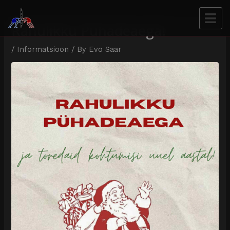
Rahulikku Pühadeaega!
/
Informatsioon
/ By
Evo Saar