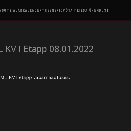
NGUTE AJAD
KALENDER
TREENERID
VÕTA MEIEGA ÜHENDUST
L KV I Etapp 08.01.2022
 EML KV I etapp vabamaadluses.