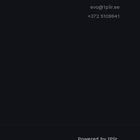
evo@1piir.ee
+372 5109941
Powered by 1Piir