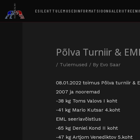
ESILEHT
TULEMUSED
INFORMATSIOON
GALERII
TREENI
Põlva Turniir & EM
/
Tulemused
/ By
Evo Saar
08.01.2022 toimus Põlva turniir &
2007 ja nooremad
-38 kg Toms Valovs I koht
-41 kg Mario Kutsar 4.koht
EML seeriavõistlus
-65 kg Deniel Kond II koht
-47 kg Artjom Venediktov 5.koht