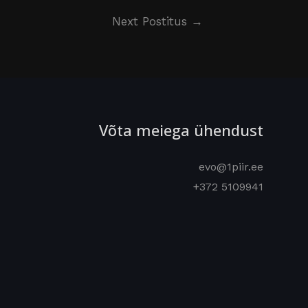
Next Postitus
→
Võta meiega ühendust
evo@1piir.ee
+372 5109941