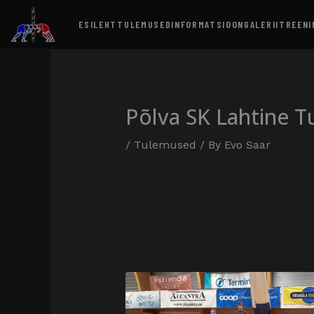
ESILEHT
TULEMUSED
INFORMATSIOON
GALERII
TREENI
Põlva SK Lahtine T
/
Tulemused
/ By
Evo Saar