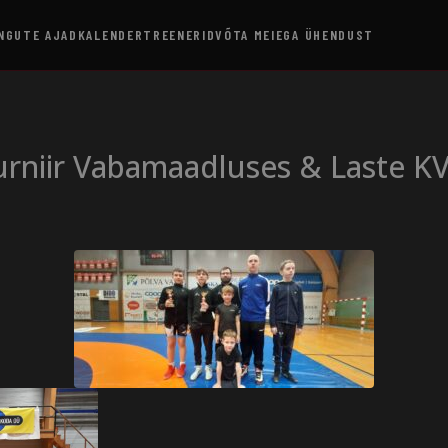
NGUTE AJAD
KALENDER
TREENERID
VÕTA MEIEGA ÜHENDUST
urniir Vabamaadluses & Laste K