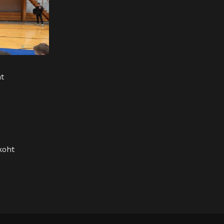
t
koht