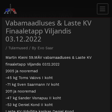
Martin Kleini 59.MÄV
Vabamaadluses & Laste KV
Finaaletapp Viljandis
03.12.2022
/
Tulemused
/ By
Evo Saar
Martin Kleini 59.MÄV vabamaadluses & Laste KV
finaaletapp Viljandis 03.12.2022
2005 ja nooremad
-45 kg Toms Valovs I koht
-71 kg Sven Saarmann IV koht
2011 ja nooremad
-47 kg Sander Visnapuu II koht
-53 kg Deniel Kond II koht
Laste KV üldvõitja karikas Deniel Kond