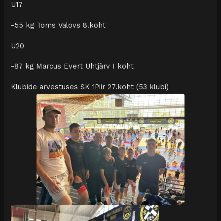
U17
-55 kg Toms Valovs 8.koht
U20
-87 kg Marcus Evert Uhtjärv I koht
Klubide arvestuses SK 1Piir 27.koht (53 klubi)