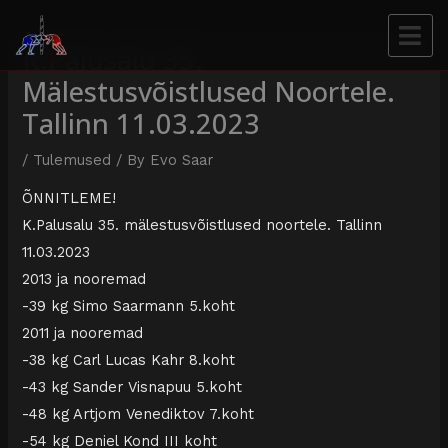
K.Palusalu 35.
Mälestusvõistlused Noortele.
Tallinn 11.03.2023
/
Tulemused
/ By
Evo Saar
ÕNNITLEME!
K.Palusalu 35. mälestusvõistlused noortele. Tallinn
11.03.2023
2013 ja nooremad
-39 kg Simo Saarmann 5.koht
2011 ja nooremad
-38 kg Carl Lucas Kahr 8.koht
-43 kg Sander Visnapuu 5.koht
-48 kg Artjom Venediktov 7.koht
-54 kg Deniel Kond III koht