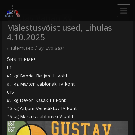
Gustav Vahari XV
Mälestusvõistlused, Lihulas
4.10.2025
/
Tulemused
/ By
Evo Saar
ÕNNITLEME!
U11
42 kg Gabriel Reiljan III koht
67 kg Marten Jablonski IV koht
U15
62 kg Devon Kasak III koht
75 kg Artjom Venediktov IV koht
75 kg Markus Jablonski V koht