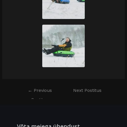
←
Previous
Next Postitus
Postitus
→
Võta meiega ühendust