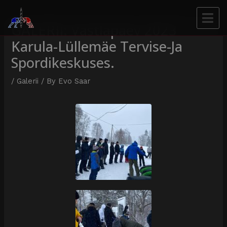
GALERII: Vastlapäev 2023
Karula-Lüllemäe Tervise-Ja
Spordikeskuses.
/
Galerii
/ By
Evo Saar