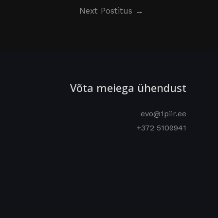
Next Postitus
→
Võta meiega ühendust
evo@1piir.ee
+372 5109941