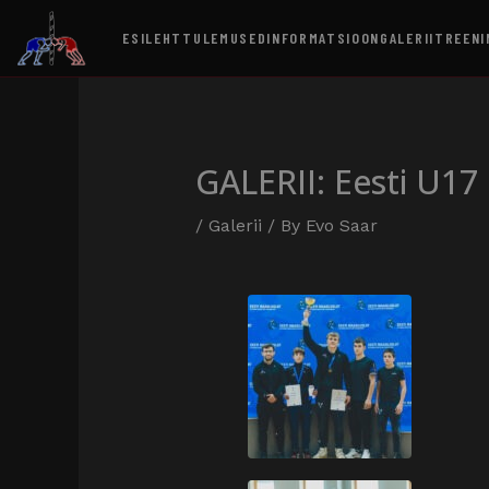
ESILEHT
TULEMUSED
INFORMATSIOON
GALERII
TREENI
GALERII: Eesti U17
/
Galerii
/ By
Evo Saar