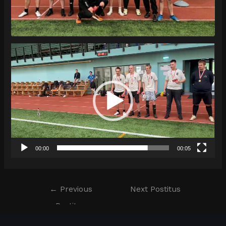
Videoesitaja
00:00
00:05
←
Previous
Next Postitus
Postitus
→