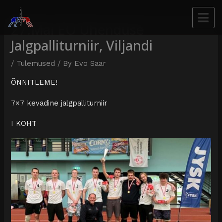
27.mai EO Ühenduse
Jalgpalliturniir, Viljandi
/
Tulemused
/ By
Evo Saar
ÕNNITLEME!
7×7 kevadine jalgpalliturniir
I KOHT